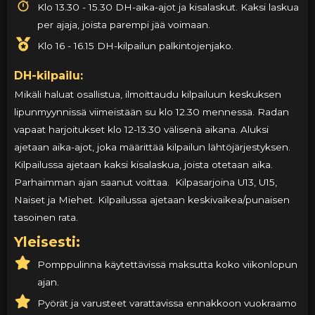
Klo 13.30 - 15.30 DH-aika-ajot ja kisalaskut. Kaksi laskua
per ajaja, joista parempi jää voimaan.
Klo 16 - 16.15 DH-kilpailun palkintojenjako.
DH-kilpailu:
Mikäli haluat osallistua, ilmoittaudu kilpailuun keskuksen
lipunmyynnissä viimeistään su klo 12.30 mennessä. Radan
vapaat harjoitukset klo 12-13.30 välisenä aikana. Aluksi
ajetaan aika-ajot, joka määrittää kilpailun lähtöjärjestyksen.
Kilpailussa ajetaan kaksi kisalaskua, joista otetaan aika.
Parhaimman ajan saanut voittaa. Kilpasarjoina U13, U15,
Naiset ja Miehet. Kilpailussa ajetaan keskivaikea/punaisen
tasoinen rata.
Yleisesti:
Pomppulinna käytettävissä maksutta koko viikonlopun
ajan.
Pyörät ja varusteet varattavissa ennakkoon vuokraamo