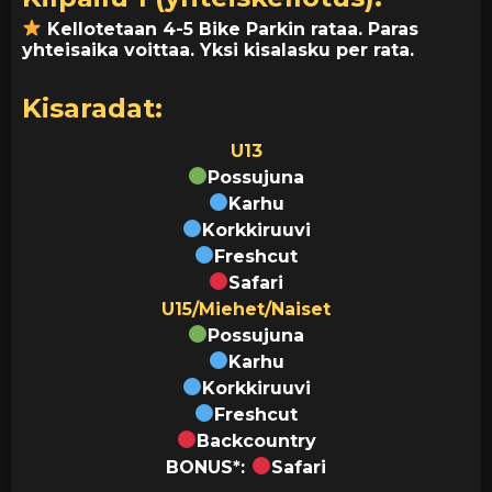
Kellotetaan 4-5 Bike Parkin rataa. Paras
yhteisaika voittaa. Yksi kisalasku per rata.
Kisaradat:
U13
Possujuna
Karhu
Korkkiruuvi
Freshcut
Safari
U15/Miehet/Naiset
Possujuna
Karhu
Korkkiruuvi
Freshcut
Backcountry
BONUS*:
Safari