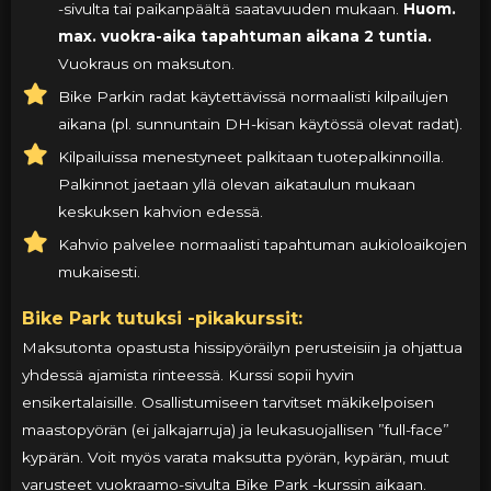
-sivulta tai paikanpäältä saatavuuden mukaan.
Huom.
max. vuokra-aika tapahtuman aikana 2 tuntia.
Vuokraus on maksuton.
Bike Parkin radat käytettävissä normaalisti kilpailujen
aikana (pl. sunnuntain DH-kisan käytössä olevat radat).
Kilpailuissa menestyneet palkitaan tuotepalkinnoilla.
Palkinnot jaetaan yllä olevan aikataulun mukaan
keskuksen kahvion edessä.
Kahvio palvelee normaalisti tapahtuman aukioloaikojen
mukaisesti.
Bike Park tutuksi -pikakurssit:
Maksutonta opastusta hissipyöräilyn perusteisiin ja ohjattua
yhdessä ajamista rinteessä. Kurssi sopii hyvin
ensikertalaisille. Osallistumiseen tarvitset mäkikelpoisen
maastopyörän (ei jalkajarruja) ja leukasuojallisen ”full-face”
kypärän. Voit myös varata maksutta pyörän, kypärän, muut
varusteet
vuokraamo-sivulta
Bike Park -kurssin aikaan.