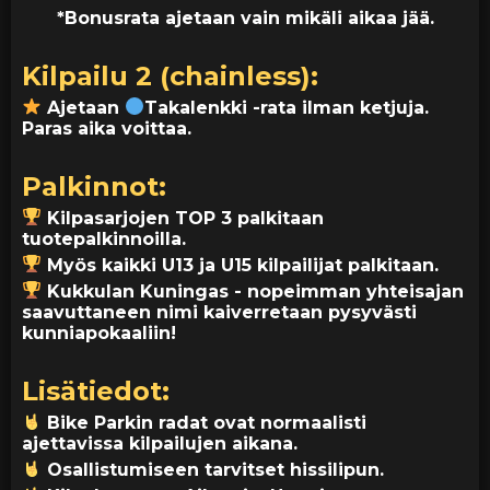
*Bonusrata ajetaan vain mikäli aikaa jää.
Kilpailu 2 (chainless):
Ajetaan
Takalenkki -rata ilman ketjuja.
Paras aika voittaa.
Palkinnot:
Kilpasarjojen TOP 3 palkitaan
tuotepalkinnoilla.
Myös kaikki U13 ja U15 kilpailijat palkitaan.
Kukkulan Kuningas - nopeimman yhteisajan
saavuttaneen nimi kaiverretaan pysyvästi
kunniapokaaliin!
Lisätiedot:
Bike Parkin radat ovat normaalisti
ajettavissa kilpailujen aikana.
Osallistumiseen tarvitset hissilipun.