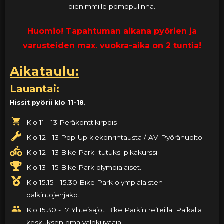
pienimmille pomppulinna.
H
uomio! Tapahtuman aikana pyörien ja
varusteiden max. vuokra-aika on 2 tuntia!
Aikataulu:
Lauantai:
Hissit pyörii klo 11-18.
Klo 11 - 13 Peräkonttikirppis
Klo 12 - 13 Pop-Up kiekonrihtausta / AV-Pyörähuolto.
Klo 12 - 13 Bike Park -tutuksi pikakurssi.
Klo 13 - 15 Bike Park olympialaiset.
Klo 15.15 - 15.30 Bike Park olympialaisten
palkintojenjako.
Klo 15.30 - 17 Yhteisajot Bike Parkin reiteillä. Paikalla
keskuksen oma valokuvaaja.