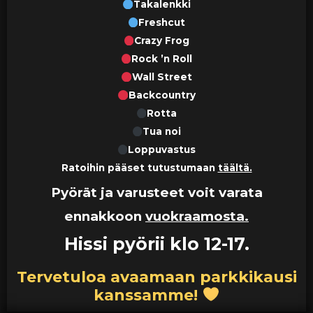
Takalenkki
Freshcut
Crazy Frog
Rock ’n Roll
Wall Street
Backcountry
Rotta
Tua noi
Loppuvastus
Ratoihin pääset tutustumaan
täältä.
Pyörät ja varusteet voit varata
ennakkoon
vuokraamosta.
Hissi pyörii klo 12-17.
Tervetuloa avaamaan parkkikausi
kanssamme!