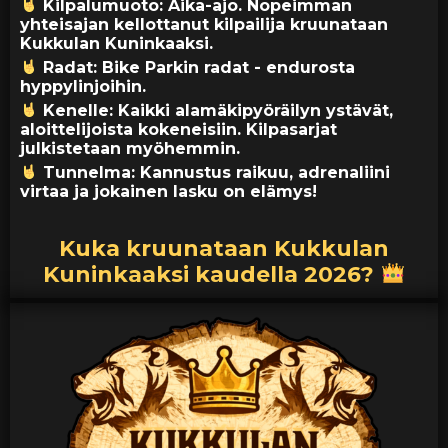
Kilpalumuoto: Aika-ajo. Nopeimman
yhteisajan kellottanut kilpailija kruunataan
Kukkulan Kuninkaaksi.
Radat: Bike Parkin radat - endurosta
hyppylinjoihin.
Kenelle: Kaikki alamäkipyöräilyn ystävät,
aloittelijoista kokeneisiin. Kilpasarjat
julkistetaan myöhemmin.
Tunnelma: Kannustus raikuu, adrenaliini
virtaa ja jokainen lasku on elämys!
Kuka kruunataan Kukkulan
Kuninkaaksi kaudella 2026?