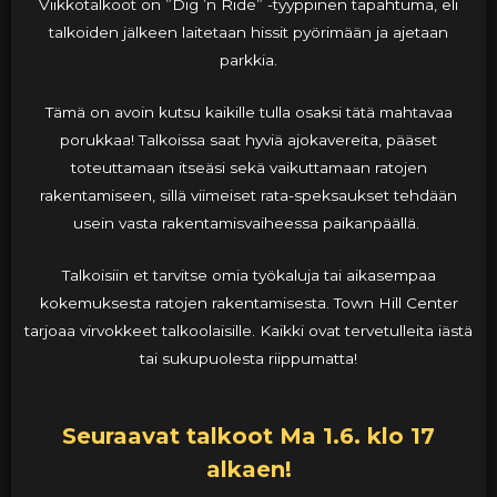
Viikkotalkoot on ”Dig ’n Ride” -tyyppinen tapahtuma, eli
talkoiden jälkeen laitetaan hissit pyörimään ja ajetaan
parkkia.
Tämä on avoin kutsu kaikille tulla osaksi tätä mahtavaa
porukkaa! Talkoissa saat hyviä ajokavereita, pääset
toteuttamaan itseäsi sekä vaikuttamaan ratojen
rakentamiseen, sillä viimeiset rata-speksaukset tehdään
usein vasta rakentamisvaiheessa paikanpäällä.
Talkoisiin et tarvitse omia työkaluja tai aikasempaa
kokemuksesta ratojen rakentamisesta. Town Hill Center
tarjoaa virvokkeet talkoolaisille. Kaikki ovat tervetulleita iästä
tai sukupuolesta riippumatta!
Seuraavat talkoot Ma 1.6. klo 17
alkaen!