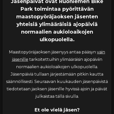
Jäsenpäivät ovat Ruoniemen Bike
Park toimintaa pyörittävän
maastopyöräjaoksen jäsenten
yhteisiä ylimääräisiä ajopäiviä
normaalien aukioloaikojen
ulkopuolella.
Maastopyöräjaoksen jäsenyys antaa pääsyn
vain
jäsenille
tarkoitettuihin ylimääräisin ajopäiviin
normaalien aukioloaikojen ulkopuolella.
Jäsenpäiviä tullaan järjestämään pitkin kautta
säännöllisesti. Seuraavan kuukauden jäsenpäivistä
tiedotetaan jaoksen jäsenille hyvissä ajoin ja päivät
julkaistaa tällä sivulla.
Et ole vielä jäsen?