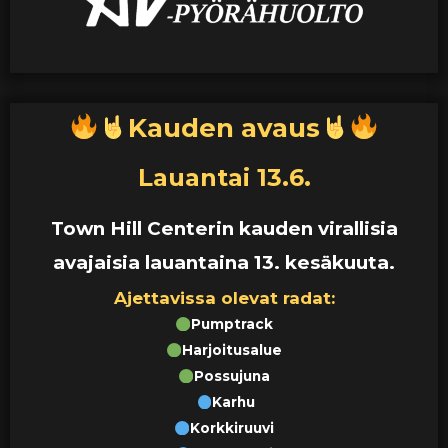
Kauden avaus
Lauantai 13.6.
Town Hill Centerin kauden virallisia
avajaisia lauantaina 13. kesäkuuta.
Ajettavissa olevat radat:
Pumptrack
Harjoitusalue
Possujuna
Karhu
Korkkiruuvi