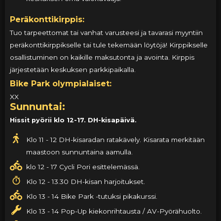
Peräkonttikirppis:
Tuo tarpeettomat tai vanhat varusteesi ja tavarasi myyntiin
peräkonttikirppikselle tai tule tekemään löytöjä! Kirppikselle
osallistuminen on kaikille maksutonta ja avointa. Kirppis
järjestetään keskuksen parkkipaikalla.
Bike Park olympialaiset:
XX
Sunnuntai:
Hissit pyörii klo 12-17. DH-kisapäivä.
Klo 11 - 12 DH-kisaradan ratakävely. Kisarata merkitään
maastoon sunnuntaina aamulla.
klo 12 - 17 Cycli Pori esittelemässä.
Klo 12 - 13.30 DH-kisan harjoitukset.
Klo 13 - 14 Bike Park -tutuksi pikakurssi.
Klo 13 - 14 Pop-Up kiekonrihtausta / AV-Pyörähuolto.