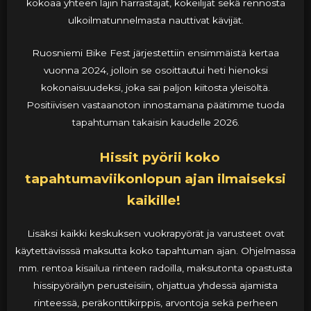
kokoaa yhteen lajin harrastajat, kokeilijat sekä rennosta
ulkoilmatunnelmasta nauttivat kävijät.
Ruosniemi Bike Fest järjestettiin ensimmäistä kertaa
vuonna 2024, jolloin se osoittautui heti hienoksi
kokonaisuudeksi, joka sai paljon kiitosta yleisöltä.
Positiivisen vastaanoton innostamana päätimme tuoda
tapahtuman takaisin kaudelle 2026.
Hissit pyörii koko
tapahtumaviikonlopun ajan ilmaiseksi
kaikille!
Lisäksi kaikki keskuksen vuokrapyörät ja varusteet ovat
käytettävisssä maksutta koko tapahtuman ajan. Ohjelmassa
mm. rentoa kisailua rinteen radoilla, maksutonta opastusta
hissipyöräilyn perusteisiin, ohjattua yhdessä ajamista
rinteessä, peräkonttikirppis, arvontoja sekä perheen