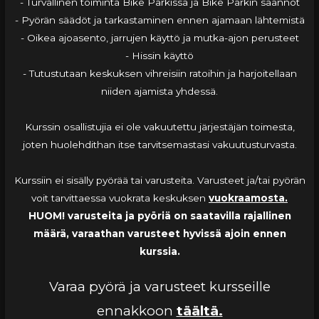
- Turvallinen toiminta Bike Parkissa ja Bike Parkin säännöt
- Pyörän säädöt ja tarkastaminen ennen ajamaan lähtemistä
- Oikea ajoasento, jarrujen käyttö ja mutka-ajon perusteet
- Hissin käyttö
- Tutustutaan keskuksen vihreisiin ratoihin ja harjoitellaan
niiden ajamista yhdessä.
Kurssin osallistujia ei ole vakuutettu järjestäjän toimesta,
joten huolehdithan itse tarvitsemastasi vakuutusturvasta.
Kurssiin ei sisälly pyörää tai varusteita. Varusteet ja/tai pyörän
voit tarvittaessa vuokrata keskuksen
vuokraamosta.
HUOM! varusteita ja pyöriä on saatavilla rajallinen
määrä, varaathan varusteet hyvissä ajoin ennen
kurssia.
Varaa pyörä ja varusteet kursseille
ennakkoon
täältä.