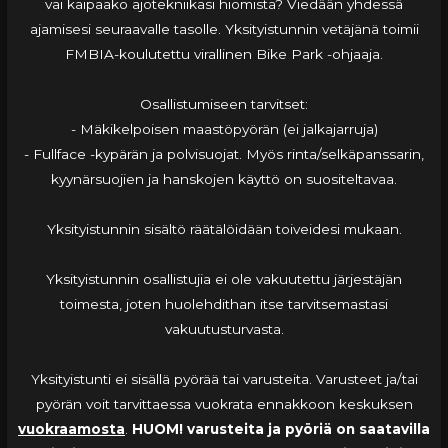
vai kaipaako ajotekniikasi hiomista? Viedään yhdessä
ajamisesi seuraavalle tasolle. Yksityistunnin vetäjänä toimii
FMBIA-koulutettu virallinen Bike Park -ohjaaja.
Osallistumiseen tarvitset:
- Mäkikelpoisen maastöpyörän (ei jalkajarruja)
- Fullface -kypärän ja polvisuojat. Myös rinta/selkäpanssarin,
kyynärsuojien ja hanskojen käyttö on suositeltavaa.
Yksityistunnin sisältö räätälöidään toiveidesi mukaan.
Yksityistunnin osallistujia ei ole vakuutettu järjestäjän
toimesta, joten huolehdithan itse tarvitsemastasi
vakuutusturvasta.
Yksityistunti ei sisällä pyörää tai varusteita. Varusteet ja/tai
pyörän voit tarvittaessa vuokrata ennakkoon keskuksen
vuokraamosta
.
HUOM! varusteita ja pyöriä on saatavilla