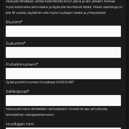
Varausta tehdessä, valitse kalenterista ensin päivä ja sen jälkeen klikkaa
myös kellonaika aktiiviseksi ja täytä alle tarvittavat tiedot. Mikäli osallistuja on
alle 18 vuotias, täytäthän alle myös huoltajan tiedot ja yhteystiedot.
Etunimi
*
Sukunimi
*
Puhelinnumero
*
Syötä puhelinnumero muodossa 0401234567
Sähköposti
*
Varausvahvistus lähetetään sähköpostiin (mikäli et saa vahvistusta,
tarkistathan roskapostikansion).
Huoltajan nimi