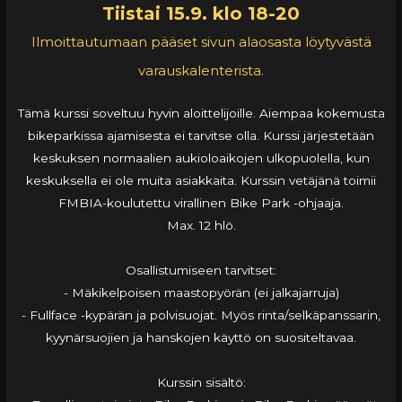
Tiistai 15.9. klo 18-20
Ilmoittautumaan pääset sivun alaosasta löytyvästä
varauskalenterista.
Tämä kurssi soveltuu hyvin aloittelijoille. Aiempaa kokemusta
bikeparkissa ajamisesta ei tarvitse olla. Kurssi järjestetään
keskuksen normaalien aukioloaikojen ulkopuolella, kun
keskuksella ei ole muita asiakkaita. Kurssin vetäjänä toimii
FMBIA-koulutettu virallinen Bike Park -ohjaaja.
Max. 12 hlö.
Osallistumiseen tarvitset:
- Mäkikelpoisen maastopyörän (ei jalkajarruja)
- Fullface -kypärän ja polvisuojat. Myös rinta/selkäpanssarin,
kyynärsuojien ja hanskojen käyttö on suositeltavaa.
Kurssin sisältö: